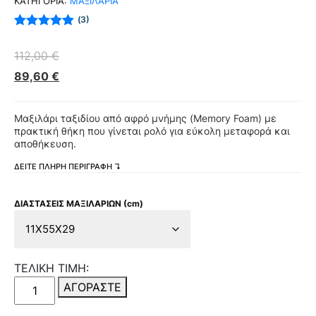
ΚΑΤΗΓΟΡΙΑ:
ΜΑΞΙΛΑΡΙΑ
3
Βαθμολογήθηκε
με
5.00
από 5
112,00
€
με βάση
βαθμολογίες
89,60
€
πελάτη
Μαξιλάρι ταξιδίου από αφρό μνήμης (Memory Foam) με
πρακτική θήκη που γίνεται ρολό για εύκολη μεταφορά και
αποθήκευση.
ΔΕΙΤΕ ΠΛΗΡΗ ΠΕΡΙΓΡΑΦΗ ↴
ΔΙΑΣΤΑΣΕΙΣ ΜΑΞΙΛΑΡΙΩΝ (cm)
ΤΕΛΙΚΗ ΤΙΜΗ:
Sushi
ΑΓΟΡΑΣΤΕ
Pillow