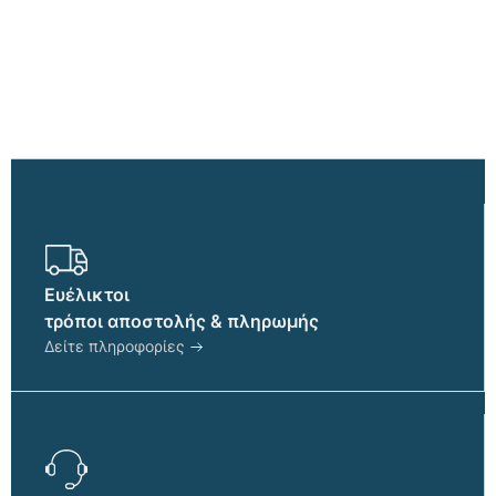
Οι
επιλογές
μπορούν
να
επιλεγούν
στη
σελίδα
του
προϊόντος
Ευέλικτοι
τρόποι αποστολής & πληρωμής
Δείτε πληροφορίες