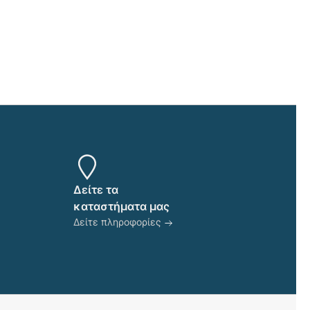
πολλαπλές
παραλλαγές.
Οι
επιλογές
μπορούν
να
επιλεγούν
στη
σελίδα
του
προϊόντος
Δείτε τα
καταστήματα μας
Δείτε πληροφορίες