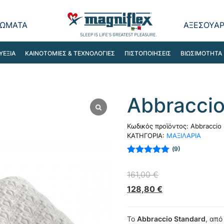
ΩΜΑΤΑ
ΑΞΕΣΟΥΑ
ΥΕΞΙΑ
ΚΑΙΝΟΤΟΜΙΕΣ & ΤΕΧΝΟΛΟΓΙΕΣ
ΠΙΣΤΟΠΟΙΗΣΕΙΣ
ΒΙΩΣΙΜΟΤΗΤΑ
Abbraccio
Κωδικός προϊόντος:
Abbraccio
ΚΑΤΗΓΟΡΙΑ:
ΜΑΞΙΛΑΡΙΑ
9
Βαθμολογήθηκε
με
5.00
από 5
161,00
€
με βάση
βαθμολογίες
128,80
€
πελάτη
Το
Abbraccio Standard
, από