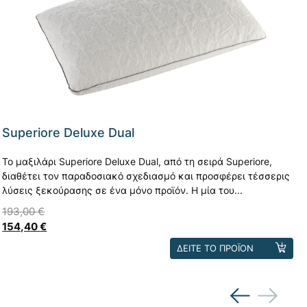
Superiore Deluxe Dual
Το μαξιλάρι Superiore Deluxe Dual, από τη σειρά Superiore,
διαθέτει τον παραδοσιακό σχεδιασμό και προσφέρει τέσσερις
λύσεις ξεκούρασης σε ένα μόνο προϊόν. Η μία του...
193,00
€
154,40
€
Αυτό
ΔΕΙΤΕ ΤΟ ΠΡΟΪΟΝ
το
προϊόν
έχει