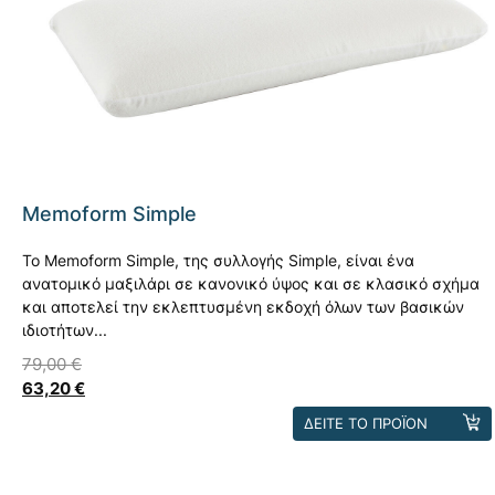
βάση
βαθμολογίες
πελάτη
Memoform Simple
Το Memoform Simple, της συλλογής Simple, είναι ένα
ανατομικό μαξιλάρι σε κανονικό ύψος και σε κλασικό σχήμα
και αποτελεί την εκλεπτυσμένη εκδοχή όλων των βασικών
ιδιοτήτων...
79,00
€
63,20
€
Αυτό
ΔΕΙΤΕ ΤΟ ΠΡΟΪΟΝ
το
προϊόν