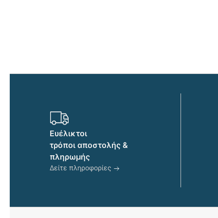
έχει
πολλαπλές
παραλλαγές.
Οι
επιλογές
μπορούν
να
επιλεγούν
στη
σελίδα
του
προϊόντος
Ευέλικτοι
τρόποι αποστολής &
πληρωμής
Δείτε πληροφορίες