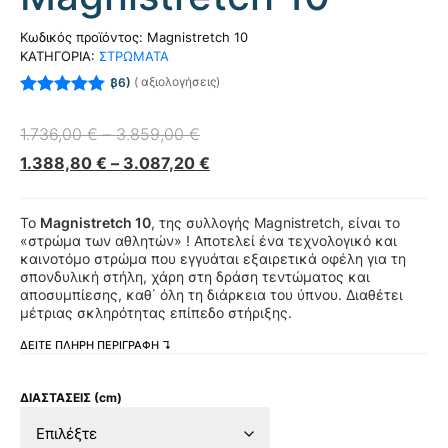
Κωδικός προϊόντος:
Magnistretch 10
ΚΑΤΗΓΟΡΙΑ:
ΣΤΡΩΜΑΤΑ
(
αξιολογήσεις)
36
Βαθμολογήθηκε
με
5.00
από 5
1.736,00
€
–
3.859,00
€
με βάση
βαθμολογίες
1.388,80
€
–
3.087,20
€
πελάτη
Το
Magnistretch 10
, της συλλογής Magnistretch, είναι το
«στρώμα των αθλητών» ! Αποτελεί ένα τεχνολογικό και
καινοτόμο στρώμα που εγγυάται εξαιρετικά οφέλη για τη
σπονδυλική στήλη, χάρη στη δράση τεντώματος και
αποσυμπίεσης, καθ΄ όλη τη διάρκεια του ύπνου. Διαθέτει
μέτριας σκληρότητας επίπεδο στήριξης.
ΔΕΙΤΕ ΠΛΗΡΗ ΠΕΡΙΓΡΑΦΗ ↴
ΔΙΑΣΤΑΣΕΙΣ (cm)