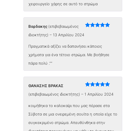
χειρουργείο χάρης σε αυτό το στρώμα
Βαρδακης
(επιβεβαιωμένος
Βαθμολογήθηκε
ιδιοκτήτης)
–
13 Απριλίου 2024
με
5
από 5
Πραγματικά αξίζει να δαπανήσει κάποιος
χρήματα για ένα τέτοιο στρώμα. Με βοήθησε
πάρα πολύ .””
ΘΑΝΑΣΗΣ ΒΡΑΚΑΣ
Βαθμολογήθηκε
(επιβεβαιωμένος ιδιοκτήτης)
–
1 Απριλίου 2024
με
5
από 5
κοιμήθηκα το καλοκαίρι που μας πέρασε στα
Σύβοτα σε μια ονειρεμένη σουίτα η οποία είχε το
συγκεκριμένο στρώμα. Απευθύνθηκα στην
ιδιοκτήτρια προκειμένου να μάθω το όνομα του