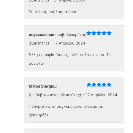
με
5
από 5
Επιτέλους απόλαυσα ύπνο.
odysseasman
(επιβεβαιωμένος
Βαθμολογήθηκε
ιδιοκτήτης)
–
17 Απριλίου 2024
με
5
από 5
Άλλη εμπειρία ύπνου, πολύ καλό στρώμα. Το
συνιστώ
Miltos Stergiou
Βαθμολογήθηκε
(επιβεβαιωμένος ιδιοκτήτης)
–
17 Απριλίου 2024
με
5
από 5
Πραγματικά το συγκεκριμένο στρώμα σε
ξεκουράζει.