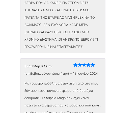
ΑΓΟΡΑ ΠΟΥ ΘΑ ΚΑΝΕΙΣ ΓΙΑ ΣΤΡΩΜΑ.ΕΤΣΙ
ΑΠΟΦΑΣΗΣΑ ΜΙΑΣ ΚΑΙ ΕΙΝΑΙ ΠΑΓΚΟΣΜΙΑ
ΠΑΤΕΝΤΑ ΤΗΣ ΕΤΑΙΡΕΙΑΣ MAGNIFLEX ΝΑ ΤΟ
ΔΩΚΙΜΑΣΩ .ΔΕΝ ΕΧΩ ΛΟΓΙΑ ΚΑΘΕ ΜΕΡΑ
ΞΥΠΝΑΩ ΚΑΙ ΚΑΛΥΤΕΡΑ ΚΑΙ ΤΟ ΕΧΩ ΛΙΓΟ
ΧΡΟΝΙΚΟ ΔΙΑΣΤΗΜΑ .ΟΙ ΑΝΘΡΩΠΟΙ ΞΕΡΟΥΝ ΤΙ
ΠΡΟΣΦΕΡΟΥΝ ΕΙΝΑΙ ΕΠΑΓΓΕΛΜΑΤΙΕΣ
Ευριπίδης Κλέων
Βαθμολογήθηκε
(επιβεβαιωμένος ιδιοκτήτης)
–
13 Ιουνίου 2024
με
5
από 5
Με τρομερό πρόβλημα στην μέση από ατύχημα
δέν μου κάνει κανένα στρώμα από όσα έχω
δοκιμάσει.Η εταιρεία Magniflex έχει κάνει
πατέντα ένα στρώμα που κοιμάσαι και σου κάνει
srtetching σε όλο το σώμα.Τό πήρα και έχει