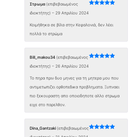
Στρωμα
(επιβεβαιωμένος
Βαθμολογήθηκε
ιδιοκτήτης)
–
29 Απριλίου 2024
με
5
από 5
Κοιμήθηκα σε βίλα στην Κεφαλονιά, δεν λέει
πολλά το στρώμα
Bill_makou34
(επιβεβαιωμένος
Βαθμολογήθηκε
ιδιοκτήτης)
–
26 Απριλίου 2024
με
5
από 5
Το πηρα πριν δυο μηνες για τη μητερα μου που
αντιμετωπιζει ορθοπεδικα προβληματα. Ξυπναει
πιο ξεκουραστη απο οποιοδηποτε αλλο στρωμα
ειχε στο παρελθον.
Dina_Gantzaki
(επιβεβαιωμένος
Βαθμολογήθηκε
ιδιοκτήτης)
–
21 Απριλίου 2024