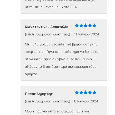
βελτιωθει ο ύπνος μου κατα 80%
Κωνσταντίνου Αποστολία
Βαθμολογήθηκε
(επιβεβαιωμένος ιδιοκτήτης)
–
11 Ιουνίου 2024
με
5
από 5
Μέ πολύ ψάξιμο στο internet βρήκα αυτή την
εταιρεία και π΄΄ηγα στο κατάστημα να δοκιμάσω
στρώματα.Βρήκα ακριβώς αυτό πού ήθελα
αξίζουν τα 5 αστέρια τώρα πιά κοιμάμαι τόσο
όμορφα.
Παπάς Δημήτρης
Βαθμολογήθηκε
(επιβεβαιωμένος ιδιοκτήτης)
–
8 Ιουνίου 2024
με
5
από 5
Μου είπαν για αυτό το στρώμα που είναι