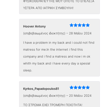
ΦΥΣΙΚΟΘΕΡΑΠΕΥΤΗΣ ΜΟΥ ΟΠΟΤΕ ΤΟ ΕΠΕΛΕΞΑ
ΥΣΤΕΡΑ ΑΠΟ ΙΑΤΡΙΚΗ ΣΥΜΒΟΥΛΗ!
Hoover Antony
Βαθμολογήθηκε
(επιβεβαιωμένος ιδιοκτήτης)
–
28 Μαΐου 2024
με
5
από 5
Ι have a problem in my back and i could not find
matress for me.In the internet i find this
company and i find a matress and now i m ok
whith my back and i have every day a spesial
sleep.
Kyrkos_Papadopoulos81
Βαθμολογήθηκε
(επιβεβαιωμένος ιδιοκτήτης)
–
20 Μαΐου 2024
με
5
από 5
ΤΟ ΣΤΡΩΜΑ ΕΧΕΙ ΤΡΟΜΕΡΗ ΠΟΙΟΤΗΤΑ!