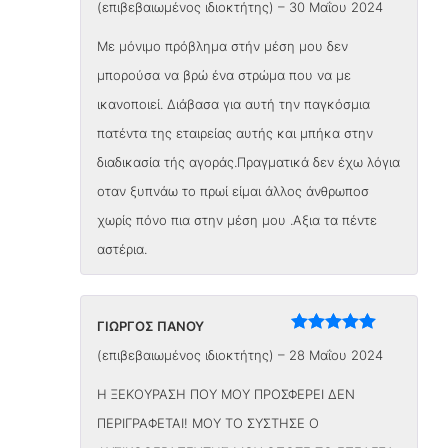
(επιβεβαιωμένος ιδιοκτήτης)
–
30 Μαΐου 2024
με
5
από 5
Με μόνιμο πρόβλημα στήν μέση μου δεν
μπορούσα να βρώ ένα στρώμα που να με
ικανοποιεί. Διάβασα για αυτή την παγκόσμια
πατέντα της εταιρείας αυτής και μπήκα στην
διαδικασία τής αγοράς.Πραγματικά δεν έχω λόγια
οταν ξυπνάω το πρωί είμαι άλλος άνθρωποσ
χωρίς πόνο πια στην μέση μου .Αξια τα πέντε
αστέρια.
ΓΙΩΡΓΟΣ ΠΑΝΟΥ
Βαθμολογήθηκε
(επιβεβαιωμένος ιδιοκτήτης)
–
28 Μαΐου 2024
με
5
από 5
Η ΞΕΚΟΥΡΑΣΗ ΠΟΥ ΜΟΥ ΠΡΟΣΦΕΡΕΙ ΔΕΝ
ΠΕΡΙΓΡΑΦΕΤΑΙ! ΜΟΥ ΤΟ ΣΥΣΤΗΣΕ Ο