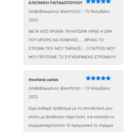
ΚΛΕΟΝΙΚΗ ΠΑΠΑΔΟΠΟΥΛΟΥ
Βαθμολογήθηκε
(επιβεβαιωμένος ιδιοκτήτης)
–
15 Νοεμβρίου
με
5
από 5
2022
ΜΕΤΑ ΑΠΟ ΧΡΟΝΙΑ ΤΑΛΑΙΠΩΡΙΑ ΗΡΘΕ Η ΩΡΑ
ΠΟΥ ΜΠΟΡΩ ΝΑ ΚΟΙΜΗΘΩ……ΒΡΗΚΑ ΤΟ
ΣΤΡΩΜΑ ΠΟΥ ΜΟΥ ΤΑΙΡΙΑΖΕΙ …Ο ΓΙΑΤΡΟΣ ΜΟΥ
ΜΟΥ ΠΡΟΤΕΙΝΕ ΤΟ ΣΥΓΚΕΚΡΙΜΕΝΟ ΣΤΡΩΜΑ!!!!!
theofanis xarisis
Βαθμολογήθηκε
(επιβεβαιωμένος ιδιοκτήτης)
–
13 Νοεμβρίου
με
5
από 5
2022
Είχα σοβαρό πρόβλημα με τη σπονδυλική μου
στήλη με βοήθησαν πάρα πολύ. και επελεξα το
στρώμαmagnistrech 10 πραγματικά το στρώμα