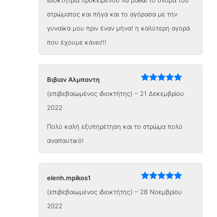
στρώματος και πήγα και το αγόρασα με την
γυναίκα μου πριν έναν μήνα! η καλύτερη αγορά
που έχουμε κάνει!!!
Βιβιαν Αλμπαντη
Βαθμολογήθηκε
(επιβεβαιωμένος ιδιοκτήτης)
–
21 Δεκεμβρίου
με
5
από 5
2022
Πολύ καλή εξυπηρέτηση και το στρώμα πολύ
αναπαυτικό!
elenh.mpikos1
Βαθμολογήθηκε
(επιβεβαιωμένος ιδιοκτήτης)
–
28 Νοεμβρίου
με
5
από 5
2022