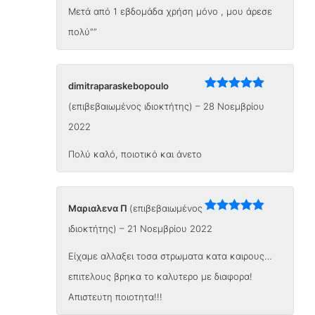
Mετά από 1 εβδομάδα χρήση μόνο , μου άρεσε
πολύ””
dimitraparaskebopoulo
Βαθμολογήθηκε
(επιβεβαιωμένος ιδιοκτήτης)
–
28 Νοεμβρίου
με
5
από 5
2022
Πολύ καλό, ποιοτικό και άνετο
Μαριαλενα Π
(επιβεβαιωμένος
Βαθμολογήθηκε
ιδιοκτήτης)
–
21 Νοεμβρίου 2022
με
5
από 5
Είχαμε αλλαξει τοσα στρωματα κατα καιρους…
επιτελους βρηκα το καλυτερο με διαφορα!
Απιστευτη ποιοτητα!!!