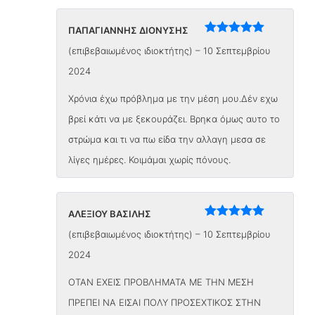
ΠΑΠΑΓΙΑΝΝΗΣ ΔΙΟΝΥΣΗΣ
Βαθμολογήθηκε
(επιβεβαιωμένος ιδιοκτήτης)
–
10 Σεπτεμβρίου
με
5
από 5
2024
Χρόνια έχω πρόβλημα με την μέση μου.Δέν εχω
βρεί κάτι να με ξεκουράζει. Βρηκα όμως αυτο το
στρώμα και τι να πω είδα την αλλαγη μεσα σε
λίγες ημέρες. Κοιμάμαι χωρίς πόνους.
ΑΛΕΞΙΟΥ ΒΑΣΙΛΗΣ
Βαθμολογήθηκε
(επιβεβαιωμένος ιδιοκτήτης)
–
10 Σεπτεμβρίου
με
5
από 5
2024
ΟΤΑΝ ΕΧΕΙΣ ΠΡΟΒΛΗΜΑΤΑ ΜΕ ΤΗΝ ΜΕΣΗ
ΠΡΕΠΕΙ ΝΑ ΕΙΣΑΙ ΠΟΛΥ ΠΡΟΣΕΧΤΙΚΟΣ ΣΤΗΝ