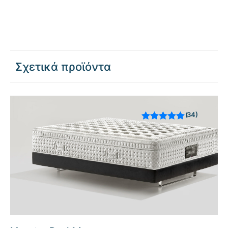
Σχετικά προϊόντα
34
Βαθμολογήθηκε
με
από 5 με
βάση
βαθμολογίες
πελάτη