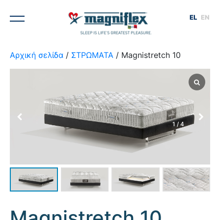
EL
EN
Αρχική σελίδα
/
ΣΤΡΩΜΑΤΑ
/ Magnistretch 10
1
/
4
Magnistretch 10