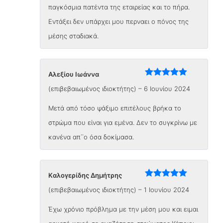
παγκόσμια πατέντα της εταιρείας και το πήρα.
Εντάξει δεν υπάρχει μου περναει ο πόνος της
μέσης σταδιακά.
Αλεξίου Ιωάννα
Βαθμολογήθηκε
(επιβεβαιωμένος ιδιοκτήτης)
–
6 Ιουνίου 2024
με
5
από 5
Μετά από τόσο ψάξιμο επιτέλους βρήκα το
στρώμα που είναι για εμένα. Δεν το συγκρίνω με
κανένα απ΄΄ο όσα δοκίμασα.
Kαλογερίδης Δημήτρης
Βαθμολογήθηκε
(επιβεβαιωμένος ιδιοκτήτης)
–
1 Ιουνίου 2024
με
5
από 5
Έχω χρόνιο πρόβλημα με την μέση μου και ειμαι