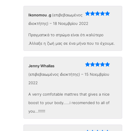
Ikonomou .g
(επιβεβαιωμένος
Βαθμολογήθηκε
ιδιοκτήτης)
–
18 Νοεμβρίου 2022
με
5
από 5
Πραγματικά το στρώμα είναι ότι καλύτερο
.Άλλαξε η ζωή μας σε ένα μήνα που το έχουμε.
Jenny Whallas
Βαθμολογήθηκε
(επιβεβαιωμένος ιδιοκτήτης)
–
15 Νοεμβρίου
με
5
από 5
2022
A verry comfotable mattres that gives a nice
boost to your body……i recomended to all of
you…!!!!!!