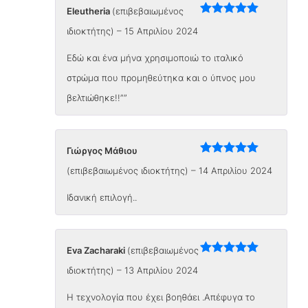
Eleutheria
(επιβεβαιωμένος
Βαθμολογήθηκε
ιδιοκτήτης)
–
15 Απριλίου 2024
με
5
από 5
Εδώ και ένα μήνα χρησιμοποιώ το ιταλικό
στρώμα που προμηθεύτηκα και ο ύπνος μου
βελτιώθηκε!!””
Γιώργος Μάθιου
Βαθμολογήθηκε
(επιβεβαιωμένος ιδιοκτήτης)
–
14 Απριλίου 2024
με
5
από 5
Ιδανική επιλογή..
Eva Zacharaki
(επιβεβαιωμένος
Βαθμολογήθηκε
ιδιοκτήτης)
–
13 Απριλίου 2024
με
5
από 5
Η τεχνολογία που έχει βοηθάει .Απέφυγα το