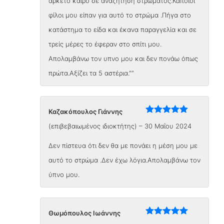
αρκετό καιρό σε αναζήτηση στρώματος.Κάποιοι
φίλοι μου είπαν για αυτό το στρώμα .Πήγα στο
κατάστημα το είδα και έκανα παραγγελία και σε
τρείς μέρες το έφεραν στο σπίτι μου.
Απολαμβάνω τον υπνο μου και δεν πονάω όπως
πρώτα.Αξίζει τα 5 αστέρια.””
Καζακόπουλος Γιάννης
Βαθμολογήθηκε
(επιβεβαιωμένος ιδιοκτήτης)
–
30 Μαΐου 2024
με
5
από 5
Δεν πίστευα ότι δεν θα με πονάει η μέση μου με
αυτό το στρώμα .Δεν έχω λόγια.Απολαμβάνω τον
ύπνο μου.
Θωμόπουλος Ιωάννης
Βαθμολογήθηκε