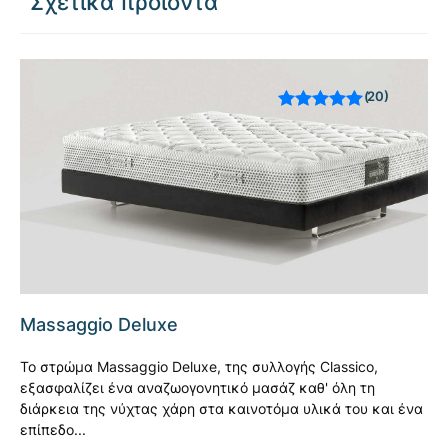
Σχετικά προϊόντα
20
Βαθμολογήθηκε
με
από 5 με
βάση
βαθμολογίες
πελάτη
Massaggio Deluxe
Το στρώμα Massaggio Deluxe, της συλλογής Classico,
εξασφαλίζει ένα αναζωογονητικό μασάζ καθ' όλη τη
διάρκεια της νύχτας χάρη στα καινοτόμα υλικά του και ένα
επίπεδο...