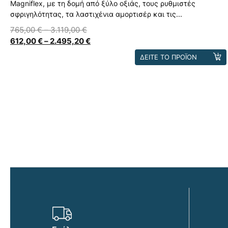
Magniflex, με τη δομή από ξύλο οξιάς, τους ρυθμιστές
σφριγηλότητας, τα λαστιχένια αμορτισέρ και τις...
765,00
€
–
3.119,00
€
612,00
€
–
2.495,20
€
Αυτό
ΔΕΙΤΕ ΤΟ ΠΡΟΪΟΝ
το
προϊόν
έχει
πολλαπλές
παραλλαγές.
Οι
επιλογές
μπορούν
να
επιλεγούν
στη
σελίδα
του