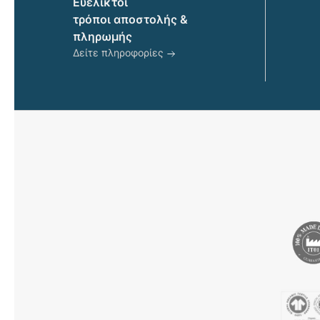
προϊόντος
Ευέλικτοι
τρόποι αποστολής &
πληρωμής
Δείτε πληροφορίες