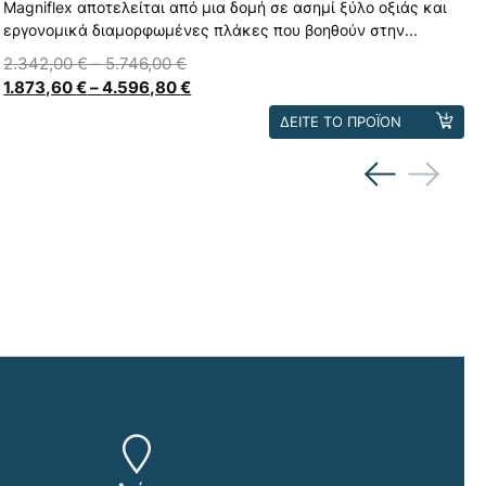
Magniflex αποτελείται από μια δομή σε ασημί ξύλο οξιάς και
εργονομικά διαμορφωμένες πλάκες που βοηθούν στην...
2.342,00
€
–
5.746,00
€
1.873,60
€
–
4.596,80
€
Αυτό
ΔΕΙΤΕ ΤΟ ΠΡΟΪΟΝ
το
προϊόν
έχει
πολλαπλές
παραλλαγές.
Οι
επιλογές
μπορούν
να
επιλεγούν
στη
σελίδα
του