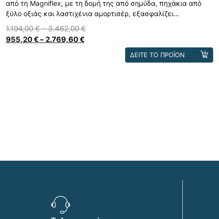
από τη Magniflex, με τη δομή της από σημύδα, πηχάκια από
ξύλο οξιάς και λαστιχένια αμορτισέρ, εξασφαλίζει...
1.194,00
€
–
3.462,00
€
955,20
€
–
2.769,60
€
Αυτό
ΔΕΙΤΕ ΤΟ ΠΡΟΪΟΝ
το
προϊόν
έχει
πολλαπλές
παραλλαγές.
Οι
επιλογές
μπορούν
να
επιλεγούν
στη
σελίδα
του