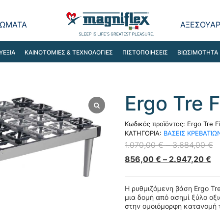
ΩΜΑΤΑ
ΑΞΕΣΟΥΑ
ΥΕΞΙΑ
ΚΑΙΝΟΤΟΜΙΕΣ & ΤΕΧΝΟΛΟΓΙΕΣ
ΠΙΣΤΟΠΟΙΗΣΕΙΣ
ΒΙΩΣΙΜΟΤΗΤΑ
Ergo Tre 
Κωδικός προϊόντος:
Ergo Tre F
ΚΑΤΗΓΟΡΙΑ:
ΒΑΣΕΙΣ ΚΡΕΒΑΤΙΩ
1.070,00
€
–
3.684,00
€
856,00
€
–
2.947,20
€
Η ρυθμιζόμενη βάση Ergo Tre
μια δομή από ασημί ξύλο οξ
1
/
2
στην ομοιόμορφη κατανομή τ